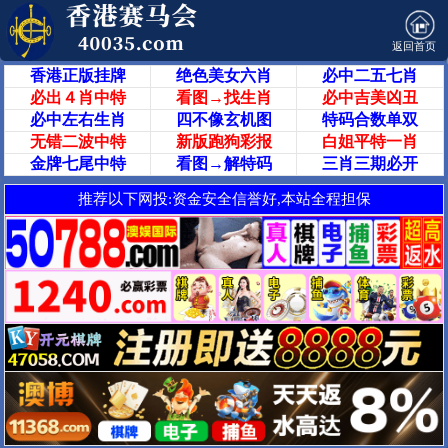
返回首页
香港正版挂牌
绝色美女六肖
必中二五七肖
必出４肖中特
看图→找生肖
必中吉美凶丑
必中左右生肖
四不像玄机图
特码合数单双
无错二波中特
新版跑狗彩报
白姐平特一肖
金牌七尾中特
看图→解特码
三肖三期必开
推荐以下网投:资金安全信誉好,本站全程担保